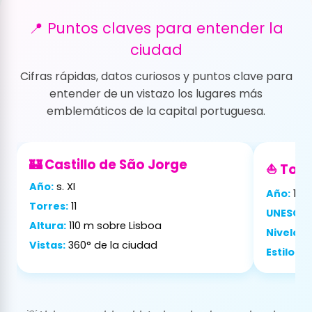
📍 Puntos claves para entender la
ciudad
Cifras rápidas, datos curiosos y puntos clave para
entender de un vistazo los lugares más
emblemáticos de la capital portuguesa.
🏰 Castillo de São Jorge
⛵ Torr
Año:
s. XI
Año:
151
Torres:
11
UNESCO:
Altura:
110 m sobre Lisboa
Niveles:
Vistas:
360° de la ciudad
Estilo:
ma