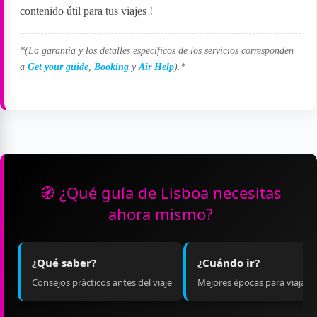
contenido útil para tus viajes
!
*(La garantía y los detalles específicos de los servicios corresponden
a
Get your guide
,
Booking
y
Air Help
).*
🧭 ¿Qué guía de Lisboa necesitas
ahora mismo?
¿Qué saber?
¿Cuándo ir?
Consejos prácticos antes del viaje
Mejores épocas para viajar