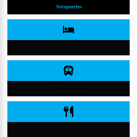
Aeropuertos
Donde Alojarse
Como moverse
Donde comer