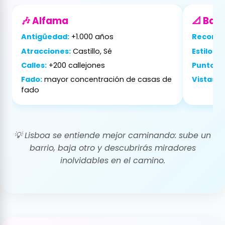
🎶 Alfama
📐 Bai
Antigüedad:
+1.000 años
Reconst
Atracciones:
Castillo, Sé
Estilo:
po
Calles:
+200 callejones
Puntos c
Fado:
mayor concentración de casas de
Vistas:
A
fado
💡
Lisboa se entiende mejor caminando: sube un
barrio, baja otro y descubrirás miradores
inolvidables en el camino.