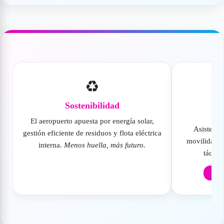
♻️
Sostenibilidad
El aeropuerto apuesta por energía solar,
Asistenci
gestión eficiente de residuos y flota eléctrica
movilidad r
interna.
Menos huella, más futuro.
táctil
🔗 A