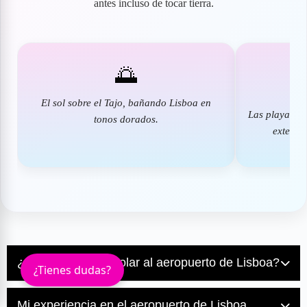
antes incluso de tocar tierra.
🌅
El sol sobre el Tajo, bañando Lisboa en
Las playas d
tonos dorados.
extendi
¿Merece la pena volar al aeropuerto de Lisboa?
¿Tienes dudas?
Sí, el
Aeropuerto Humberto Delgado de Lisboa
(LIS)
merece la pena por su ubicación estratégica y su buena
Mi experiencia en el aeropuerto de Lisboa