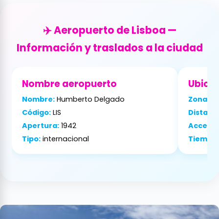
✈️ Aeropuerto de Lisboa —
Información y traslados a la ciudad
Nombre aeropuerto
Ubica
Nombre:
Humberto Delgado
Zona:
no
Código:
LIS
Distanci
Apertura:
1942
Acceso:
Tipo:
internacional
Tiempo: