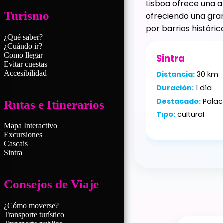
Lisboa ofrece una am
Turismo
ofreciendo una gran
por barrios históri
¿Qué saber?
¿Cuándo ir?
Como llegar
Sintra
Evitar cuestas
Accesibilidad
Distancia:
30 km
Duración:
1 día
Destacado:
Palac
Rutas e Itinerarios
Tipo:
cultural
Mapa Interactivo
Excursiones
Cascais
Sintra
Consejos de Viaje
¿Cómo moverse?
Transporte turístico