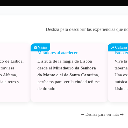
Desliza para descubrir las experiencias que n
🌅 Vistas
🎶 Cultura
Miradores al atardecer
Fado e
ico de Lisboa.
Disfruta de la magia de Lisboa
Vive l
traviesa
desde el
Miradouro da Senhora
taberna
mo Alfama,
do Monte
o el de
Santa Catarina
,
Una exp
aje retro y
perfectos para ver la ciudad teñirse
música 
de dorado.
Lisboa.
⬅️ Desliza para ver más ➡️