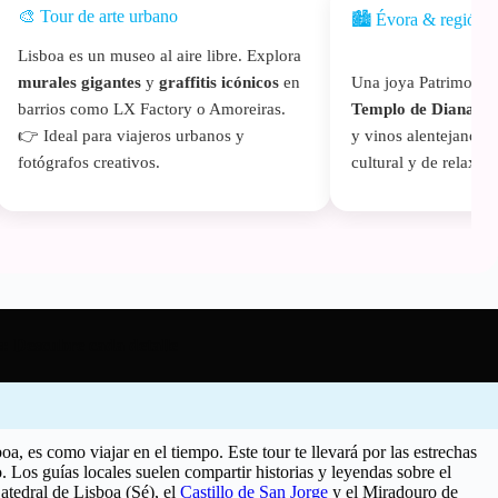
🎨 Tour de arte urbano
🏙️ Évora & región d
Lisboa es un museo al aire libre. Explora
murales gigantes
y
graffitis icónicos
en
Una joya Patrimonio
barrios como LX Factory o Amoreiras.
Templo de Diana
,
C
👉 Ideal para viajeros urbanos y
y vinos alentejanos.
fotógrafos creativos.
cultural y de relax a
s: Descubre cada detalle
oa, es como viajar en el tiempo. Este tour te llevará por las estrechas
o. Los guías locales suelen compartir historias y leyendas sobre el
atedral de Lisboa (Sé), el
Castillo de San Jorge
y el Miradouro de