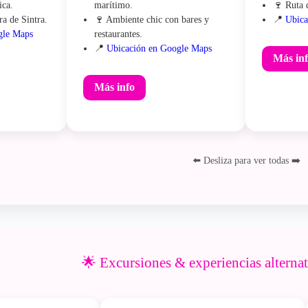
ica.
marítimo.
🍷 Ruta 
ra de Sintra.
🍷 Ambiente chic con bares y
📍
Ubica
gle Maps
restaurantes.
📍
Ubicación en Google Maps
Más in
Más info
⬅️ Desliza para ver todas ➡️
🌟 Excursiones & experiencias alterna