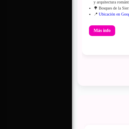
y arquitectura románt
🌳 Bosques de la Sier
📍
Ubicación en Goo
Más info