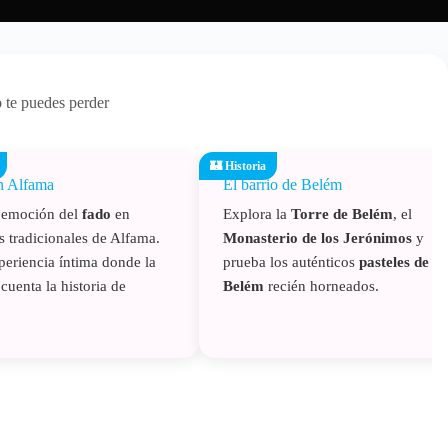
o te puedes perder
🏰 Historia
n Alfama
El barrio de Belém
a emoción del
fado
en
Explora la
Torre de Belém
, el
s tradicionales de Alfama.
Monasterio de los Jerónimos
y
eriencia íntima donde la
prueba los auténticos
pasteles de
cuenta la historia de
Belém
recién horneados.