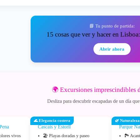
📘 Tu punto de partida:
15 cosas que ver y hacer en Lisboa:
Abrir ahora
🌍 Excursiones imprescindibles 
Desliza para descubrir escapadas de un día que
🌊 Elegancia costera
🌿 Naturaleza
 Pena
Cascais y Estoril
Parque Nat
olores vivos
🏖️ Playas doradas y paseo
🏞️ Acant