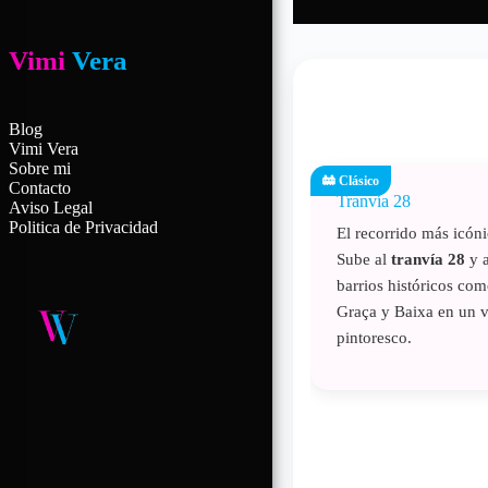
Vimi
Vera
Blog
Vimi Vera
Sobre mi
🚋 Clásico
Contacto
Tranvía 28
Aviso Legal
Politica de Privacidad
El recorrido más icón
Sube al
tranvía 28
y a
barrios históricos co
Graça y Baixa en un vi
pintoresco.