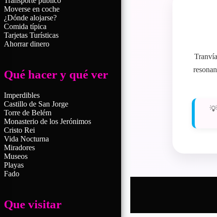
Transporte publico
Moverse en coche
¿Dónde alojarse?
Comida típica
Tarjetas Turísticas
Ahorrar dinero
Tranvía
resonan
Qué hacer y qué ver
Imperdibles
Castillo de San Jorge
💡
Torre de Belém
Monasterio de los Jerónimos
Cristo Rei
Vida Nocturna
Miradores
Museos
Playas
Fado
Que visitar