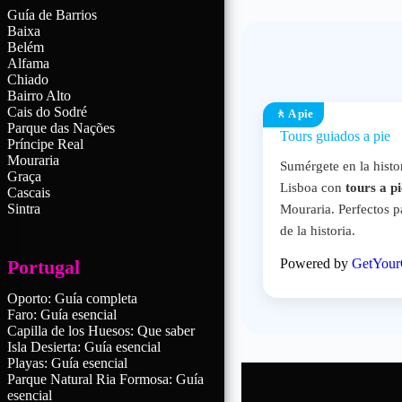
Guía de Barrios
Baixa
Belém
Alfama
Chiado
Bairro Alto
Cais do Sodré
🚶 A pie
Parque das Nações
Tours guiados a pie
Príncipe Real
Mouraria
Sumérgete en la histor
Graça
Lisboa con
tours a pi
Cascais
Sintra
Mouraria. Perfectos p
de la historia.
Portugal
Powered by
GetYour
Oporto: Guía completa
Faro: Guía esencial
Capilla de los Huesos: Que saber
Isla Desierta: Guía esencial
Playas: Guía esencial
Parque Natural Ria Formosa: Guía
esencial