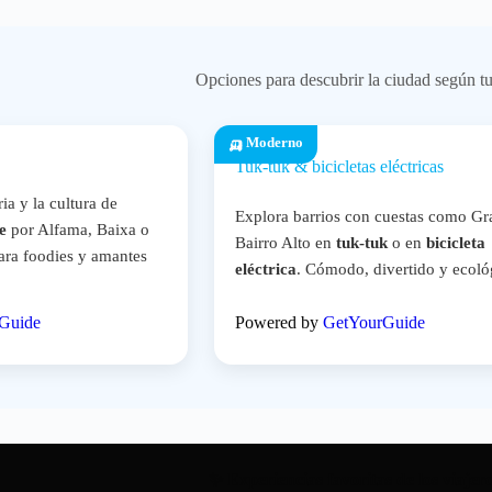
Opciones para descubrir la ciudad según tu 
🛺 Moderno
Tuk-tuk & bicicletas eléctricas
ia y la cultura de
Explora barrios con cuestas como Gr
e
por Alfama, Baixa o
Bairro Alto en
tuk-tuk
o en
bicicleta
ara foodies y amantes
eléctrica
. Cómodo, divertido y ecoló
Guide
Powered by
GetYourGuide
✨ Experiencias favoritas de los viajer