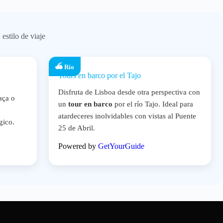
estilo de viaje
⛴️ Río
Tours en barco por el Tajo
Disfruta de Lisboa desde otra perspectiva con
aça o
un
tour en barco
por el río Tajo. Ideal para
atardeceres inolvidables con vistas al Puente
gico.
25 de Abril.
Powered by
GetYourGuide
os en Lisboa