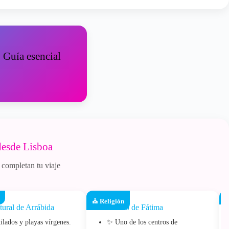
 Guía esencial
desde Lisboa
 completan tu viaje

⛪ Religión
ural de Arrábida
Santuario de Fátima
ilados y playas vírgenes.
✨ Uno de los centros de