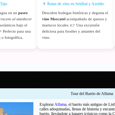
 Tajo
🍷 Rutas de vino en Setúbal y Azeitão
 agua en un
paseo
Descubre bodegas históricas y degusta el
crucero al atardecer
vino Moscatel
acompañado de quesos y
orámicos bajo el
mariscos locales. 👉 Una excursión
 Perfecto para una
deliciosa para foodies y amantes del
 o fotográfica.
vino.
Desvelando las excursiones y tours imprescindible
Tour del Barrio de Alfama
Explorar
Alfama
, el barrio más antiguo de Lisb
calles adoquinadas, llenas de historia y encant
barrio, llevándote a lugares icónicos como la C