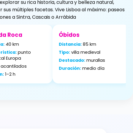
lorar su rica historia, cultura y belleza natural,
r sus múltiples facetas. Vive Lisboa al máximo: paseos
ones a Sintra, Cascais o Arrábida
da Roca
Óbidos
a:
40 km
Distancia:
85 km
rística:
punto
Tipo:
villa medieval
tal Europa
Destacado:
murallas
acantilados
Duración:
medio día
n:
1–2 h