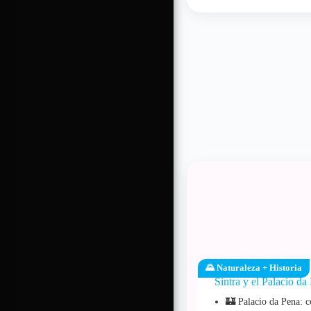
🌄 Naturaleza + Historia
Sintra y el Palacio da
🏰 Palacio da Pena: c