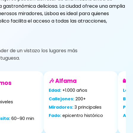
 gastronómica deliciosa. La ciudad ofrece una amplia
erosos miradores, Lisboa es ideal para quienes
co facilita el acceso a todas las atracciones,
nder de un vistazo los lugares más
rtuguesa.
🎶 Alfama
🚋 
imos
Edad:
+1.000 años
Long
Callejones:
200+
Barr
niveles
Miradores:
3 principales
Par
Fado:
epicentro histórico
Ant
sita:
60–90 min