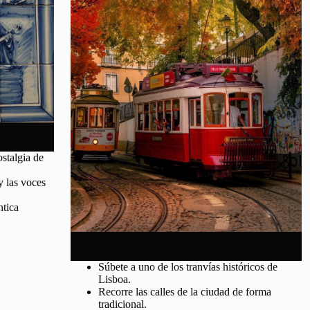
ado
stalgia de
y las voces
ntica
Pasea en tranvía
Súbete a uno de los tranvías históricos de
Lisboa.
Recorre las calles de la ciudad de forma
tradicional.