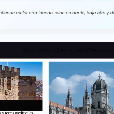
ntiende mejor caminando: sube un barrio, baja otro y d
Que ver y hacer en Lisboa: Los imperdibles mas rec
lo de San Jorge
 y torres medievales.