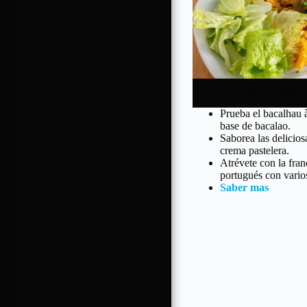
Degusta la gastr
Prueba el bacalhau à
base de bacalao.
Saborea las deliciosa
crema pastelera.
Atrévete con la fra
portugués con varios
Saber mas