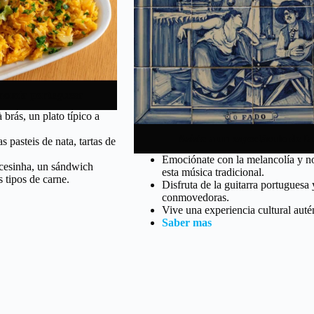
onomía portuguesa
 brás, un plato típico a
Asiste a un espectáculo de f
s pasteis de nata, tartas de
Emociónate con la melancolía y no
ncesinha, un sándwich
esta música tradicional.
 tipos de carne.
Disfruta de la guitarra portuguesa 
conmovedoras.
Vive una experiencia cultural auté
Saber mas