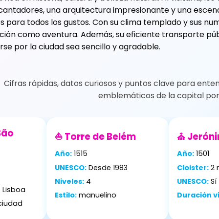
cantadores, una arquitectura impresionante y una escena
 para todos los gustos. Con su clima templado y sus num
ción como aventura. Además, su eficiente transporte públi
e por la ciudad sea sencillo y agradable.
Cifras rápidas, datos curiosos y puntos clave para ente
emblemáticos de la capital po
 São
⛵ Torre de Belém
⛪ Jerón
Año:
1515
Año:
1501
UNESCO:
Desde 1983
Cloister:
2 
Niveles:
4
UNESCO:
Sí
 Lisboa
Estilo:
manuelino
Duración vi
ciudad