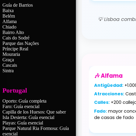
Guía de Barrios
Baixa
Belém
💡
Lisboa combin
Alfama
Chiado
Bairro Alto
Cais do Sodré
Parque das Nações
Príncipe Real
Mouraria
Graça
Cascais
Sintra
🎶 Alfama
Antigüedad:
+1.00
Portugal
Atracciones:
Casti
Oporto: Guía completa
Calles:
+200 callej
Faro: Guía esencial
Fado:
mayor conce
Capilla de los Huesos: Que saber
de casas de fado
Isla Desierta: Guía esencial
Playas: Guía esencial
Parque Natural Ria Formosa: Guía
esencial