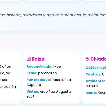
a historia, miradores y barrios auténticos: la mejor fo
📐 Baixa
☕ Chiad
0 años
Reconstruida:
1755
Cafés histó
llo, Sé
Estilo:
pombalino
Teatros:
8
ones
Puntos clave:
Rossio, Rua
Ambiente:
Augusta
cultural
ntración
Vistas:
Arco Rua Augusta
Icono:
Elev
360°