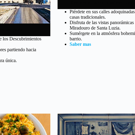
Recorre el barrio histórico de 
Piérdete en sus calles adoquinada
casas tradicionales.
Disfruta de las vistas panorámicas
Miradouro de Santa Luzia.
rre de Belém
Sumérgete en la atmósfera bohemi
de los Descubrimientos
barrio.
Saber mas
res partiendo hacia
ra única.