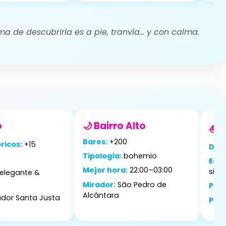
rma de descubrirla es a pie, tranvía… y con calma.
o
🌙 Bairro Alto
⛵ 
Bares:
+200
ricos:
+15
Dist
Tipología:
bohemio
Eda
Mejor hora:
22:00–03:00
siglo
elegante &
Mirador:
São Pedro de
Pat
Alcântara
ador Santa Justa
Past