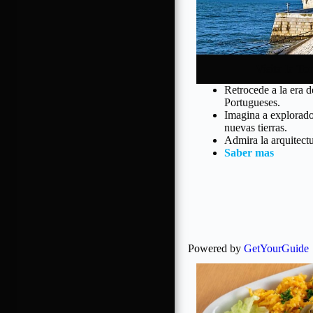
Visita la To
Retrocede a la era 
Portugueses.
Imagina a explorado
nuevas tierras.
Admira la arquitectu
Saber mas
Powered by
GetYourGuide