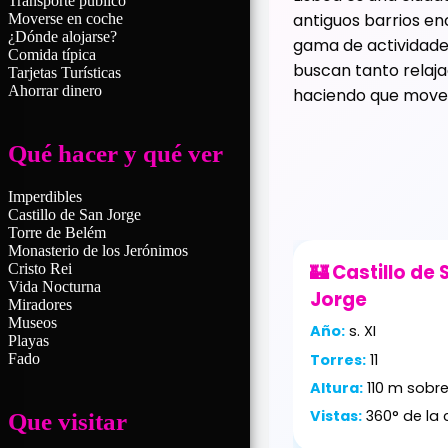
Transporte publico
antiguos barrios en
Moverse en coche
¿Dónde alojarse?
gama de actividades
Comida típica
buscan tanto relaja
Tarjetas Turísticas
Ahorrar dinero
haciendo que movers
Qué hacer y qué ver
Imperdibles
Castillo de San Jorge
Torre de Belém
Monasterio de los Jerónimos
Cristo Rei
🏰 Castillo de
Vida Nocturna
Jorge
Miradores
Museos
Año:
s. XI
Playas
Torres:
11
Fado
Altura:
110 m sobre
Vistas:
360° de la 
Que visitar