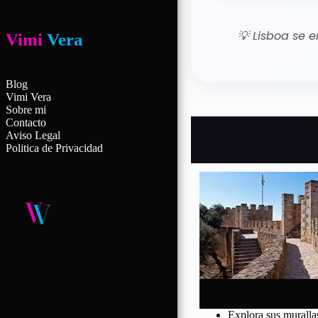
💡
Lisboa se e
Vimi
Vera
Blog
Vimi Vera
Sobre mi
Contacto
Aviso Legal
Politica de Privacidad
Sube al Castil
Explora sus murallas