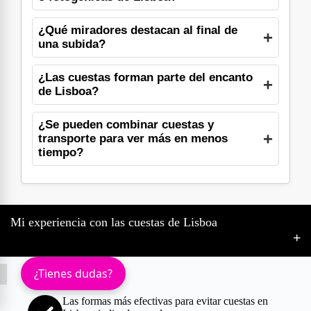
¿Qué miradores destacan al final de
una subida?
¿Las cuestas forman parte del encanto
de Lisboa?
¿Se pueden combinar cuestas y
transporte para ver más en menos
tiempo?
Mi experiencia con las cuestas de Lisboa
+
No me habían advertido lo suficiente: Lisboa se sube y se baja. Y
¿Tienes dudas?
luego se vuelve a subir. Desde el primer día sentí que cada paso
por la ciudad venía con una inclinación. A veces suave, a veces
Las formas más efectivas para evitar cuestas en
brutal. Pero siempre hermosa.