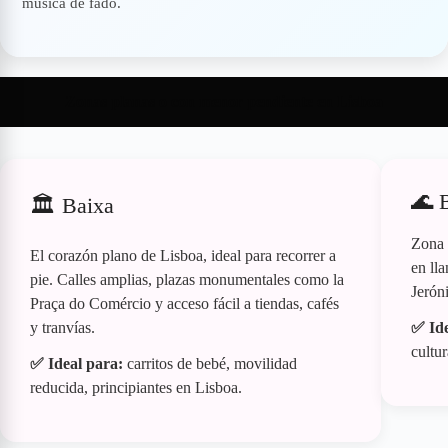
música de fado.
Zonas planas o con menor pendiente en Lisboa
🌊 
🏛️ Baixa
Zona h
El corazón plano de Lisboa, ideal para recorrer a
en ll
pie. Calles amplias, plazas monumentales como la
Jerón
Praça do Comércio y acceso fácil a tiendas, cafés
y tranvías.
✅ Ide
cultur
✅ Ideal para:
carritos de bebé, movilidad
reducida, principiantes en Lisboa.