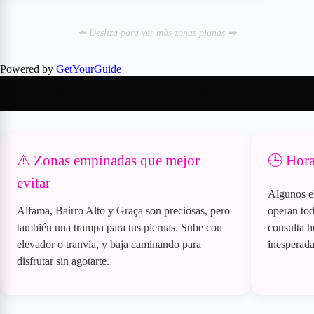
⬅️ Desliza para ver más zonas planas ➡️
Powered by
GetYourGuide
A tener en cuenta para evitar cuestas en Lisboa
⚠️ Zonas empinadas que mejor
🕒 Hora
evitar
Algunos e
Alfama, Bairro Alto y Graça son preciosas, pero
operan tod
también una trampa para tus piernas. Sube con
consulta h
elevador o tranvía, y baja caminando para
inesperada
disfrutar sin agotarte.