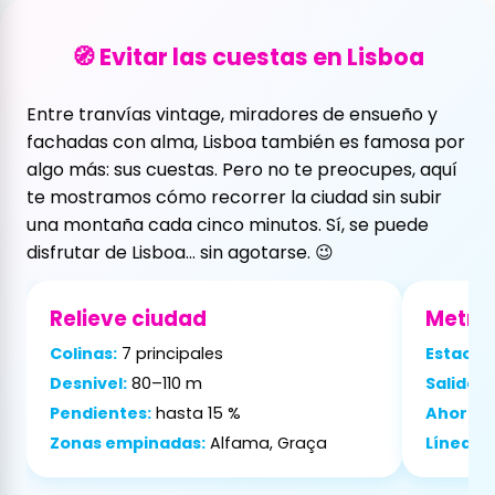
🧭 Evitar las cuestas en Lisboa
Entre tranvías vintage, miradores de ensueño y
fachadas con alma, Lisboa también es famosa por
algo más: sus cuestas. Pero no te preocupes, aquí
te mostramos cómo recorrer la ciudad sin subir
una montaña cada cinco minutos. Sí, se puede
disfrutar de Lisboa… sin agotarse. 😉
Relieve ciudad
Metro 
Colinas:
7 principales
Estacion
Desnivel:
80–110 m
Salida a
Pendientes:
hasta 15 %
Ahorro 
Zonas empinadas:
Alfama, Graça
Línea úti