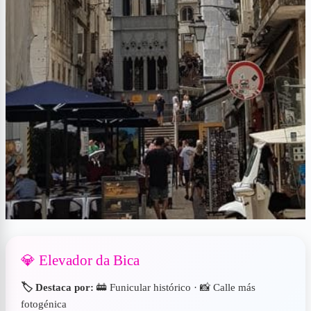
💎 Elevador da Bica
🏷️ Destaca por:
🚋 Funicular histórico · 📸 Calle más
fotogénica