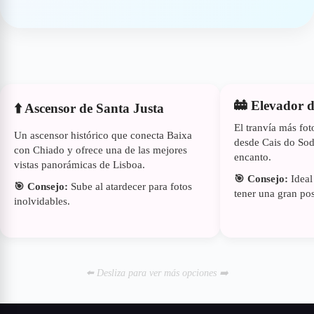
🚋 Elevador d
⬆️ Ascensor de Santa Justa
El tranvía más fo
Un ascensor histórico que conecta Baixa
desde Cais do Sod
con Chiado y ofrece una de las mejores
encanto.
vistas panorámicas de Lisboa.
🎯 Consejo:
Ideal
🎯 Consejo:
Sube al atardecer para fotos
tener una gran pos
inolvidables.
⬅️ Desliza para ver más opciones ➡️