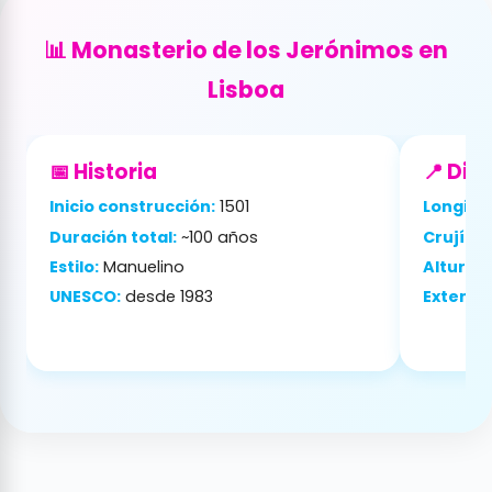
📊 Monasterio de los Jerónimos en
Lisboa
📅 Historia
📍 Di
Inicio construcción:
1501
Longitu
Duración total:
~100 años
Crujías 
Estilo:
Manuelino
Altura 
UNESCO:
desde 1983
Extensió