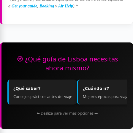
a
Get your guide
,
Booking
y
Air Help
).*
🧭 ¿Qué guía de Lisboa necesitas
ahora mismo?
¿Qué saber?
¿Cuándo ir?
Consejos prácticos antes del viaje
Mejores épocas para viajar
⬅️ Desliza para ver más opciones ➡️