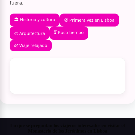
fuera.
🏛️ Historia y cultura
🧭 Primera vez en Lisboa
⏳ Poco tiempo
🎨 Arquitectura
🌿 Viaje relajado
Lo que se preguntan los viajeros interesados en visitar el
Monasterio de los Jerónimos en Lisboa