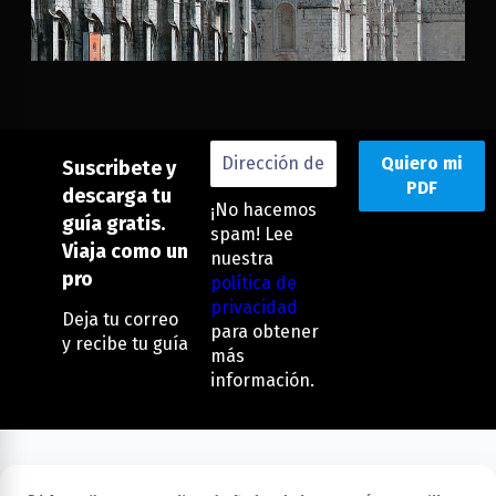
Imperdibles
Suscribete y
descarga tu
¡No hacemos
guía gratis.
spam! Lee
Viaja como un
nuestra
pro
política de
privacidad
Deja tu correo
para obtener
y recibe tu guía
más
información.