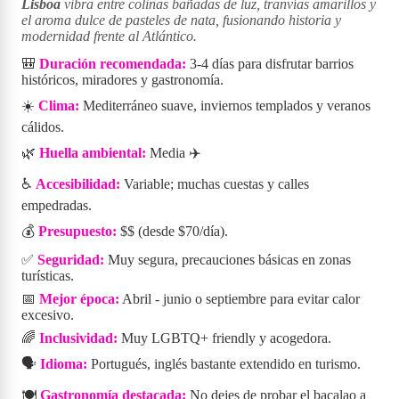
Lisboa
vibra entre colinas bañadas de luz, tranvías amarillos y
el aroma dulce de pasteles de nata, fusionando historia y
modernidad frente al Atlántico.
🎒
Duración recomendada:
3-4 días para disfrutar barrios
históricos, miradores y gastronomía.
☀️
Clima:
Mediterráneo suave, inviernos templados y veranos
cálidos.
🌿
Huella ambiental:
Media ✈️
♿
Accesibilidad:
Variable; muchas cuestas y calles
empedradas.
💰
Presupuesto:
$$ (desde $70/día).
✅
Seguridad:
Muy segura, precauciones básicas en zonas
turísticas.
📅
Mejor época:
Abril - junio o septiembre para evitar calor
excesivo.
🌈
Inclusividad:
Muy LGBTQ+ friendly y acogedora.
🗣️
Idioma:
Portugués, inglés bastante extendido en turismo.
🍽️
Gastronomía destacada:
No dejes de probar el bacalao a