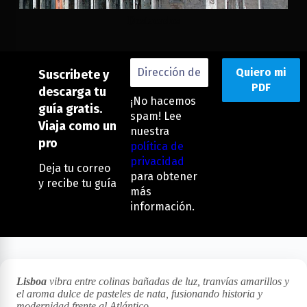
Destacados
Suscribete y
descarga tu
¡No hacemos
guía gratis.
spam! Lee
Viaja como un
nuestra
pro
política de
privacidad
Deja tu correo
para obtener
y recibe tu guía
más
información.
Lisboa
vibra entre colinas bañadas de luz, tranvías amarillos y
el aroma dulce de pasteles de nata, fusionando historia y
modernidad frente al Atlántico.