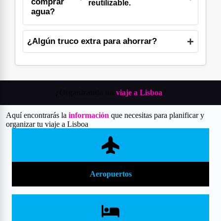
comprar
reutilizable.
agua?
¿Algún truco extra para ahorrar?
¿Organizando un
viaje a Lisboa
?
Aquí encontrarás la
información
que necesitas para planificar y
organizar tu viaje a Lisboa
Aeropuertos