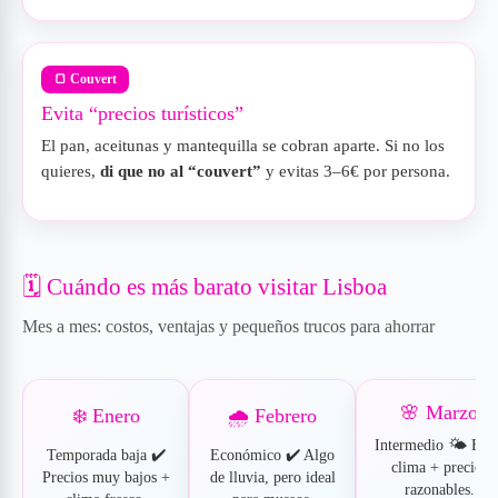
🍞 Couvert
Evita “precios turísticos”
El pan, aceitunas y mantequilla se cobran aparte. Si no los
quieres,
di que no al “couvert”
y evitas 3–6€ por persona.
🗓️ Cuándo es más barato visitar Lisboa
Mes a mes: costos, ventajas y pequeños trucos para ahorrar
🌸 Marzo
❄️ Enero
🌧️ Febrero
Intermedio 🌤️ Bue
Temporada baja ✔️
Económico ✔️ Algo
clima + precios
Precios muy bajos +
de lluvia, pero ideal
razonables.