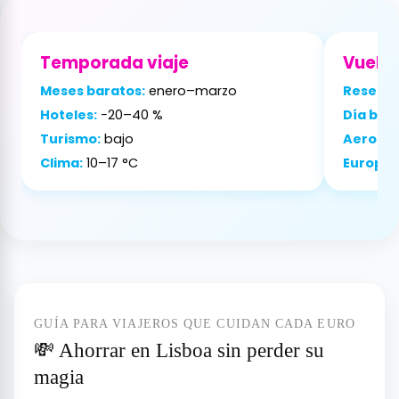
Temporada viaje
Vuelo
Meses baratos:
enero–marzo
Reserva
Hoteles:
−20–40 %
Día bar
Turismo:
bajo
Aerolín
Clima:
10–17 °C
Europa:
GUÍA PARA VIAJEROS QUE CUIDAN CADA EURO
💸 Ahorrar en Lisboa sin perder su
magia