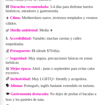
🎒
Duración recomendada:
3-4 días para disfrutar barrios
históricos, miradores y gastronomía.
☀️
Clima:
Mediterráneo suave, inviernos templados y veranos
cálidos.
🌿
Huella ambiental:
Media ✈️
♿
Accesibilidad:
Variable; muchas cuestas y calles
empedradas.
💰
Presupuesto:
$$ (desde $70/día).
✅
Seguridad:
Muy segura, precauciones básicas en zonas
turísticas.
📅
Mejor época:
Abril - junio o septiembre para evitar calor
excesivo.
🌈
Inclusividad:
Muy LGBTQ+ friendly y acogedora.
🗣️
Idioma:
Portugués, inglés bastante extendido en turismo.
🍽️
Gastronomía destacada:
No dejes de probar el bacalao a
bras y los pasteles de nata.