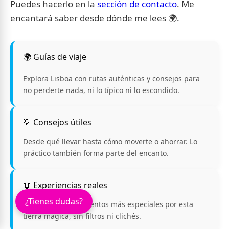
Puedes hacerlo en la
sección de contacto
. Me
encantará saber desde dónde me lees 🌍.
🌍 Guías de viaje
Explora Lisboa con rutas auténticas y consejos para
no perderte nada, ni lo típico ni lo escondido.
💡 Consejos útiles
Desde qué llevar hasta cómo moverte o ahorrar. Lo
práctico también forma parte del encanto.
📖 Experiencias reales
¿Tienes dudas?
Te cuento mis momentos más especiales por esta
tierra mágica, sin filtros ni clichés.